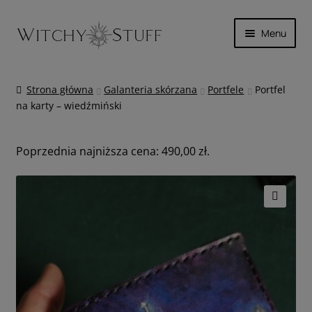
Przejdź
Przejdź
Menu
do
do
nawigacji
treści
SKÓRA
Strona główna
Galanteria skórzana
Portfele
Portfel
na karty – wiedźmiński
MAGICZNIE
INNE
Poprzednia najniższa cena:
490,00
zł
.
WYPRZEDAŻ
🔍
KOSZYK