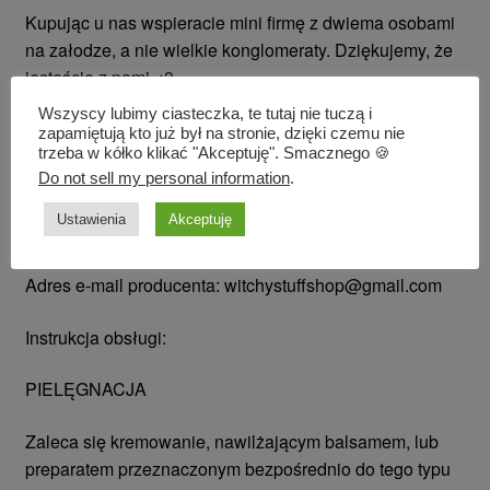
Kupując u nas wspieracie mini firmę z dwiema osobami
na załodze, a nie wielkie konglomeraty. Dziękujemy, że
jesteście z nami <3
Wszyscy lubimy ciasteczka, te tutaj nie tuczą i
Szczegółowe informacje o produkcie
zapamiętują kto już był na stronie, dzięki czemu nie
trzeba w kółko klikać "Akceptuję". Smacznego 🍪
Nazwa producenta: Witchy Stuff – Vivien Bone
Do not sell my personal information
.
Ustawienia
Akceptuję
Adres producenta: ul. Ogińskiego 1, Warszawa
Adres e-mail producenta: witchystuffshop@gmail.com
Instrukcja obsługi:
PIELĘGNACJA
Zaleca się kremowanie, nawilżającym balsamem, lub
preparatem przeznaczonym bezpośrednio do tego typu