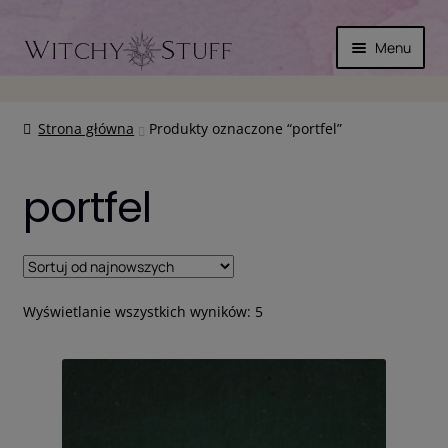
Przejdź
Przejdź
Menu
do
do
nawigacji
treści
SKÓRA
Strona główna
Produkty oznaczone “portfel”
MAGICZNIE
portfel
INNE
WYPRZEDAŻ
Posortowane
KOSZYK
Wyświetlanie wszystkich wyników: 5
według
najnowszych