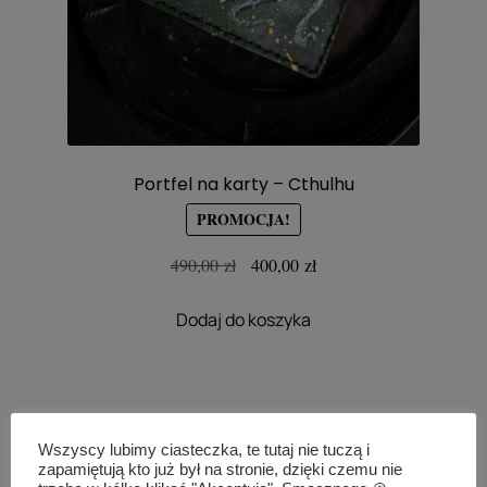
Portfel na karty – Cthulhu
PROMOCJA!
Pierwotna
Aktualna
490,00
zł
400,00
zł
cena
cena
wynosiła:
wynosi:
Dodaj do koszyka
490,00 zł.
400,00 zł.
Wszyscy lubimy ciasteczka, te tutaj nie tuczą i
zapamiętują kto już był na stronie, dzięki czemu nie