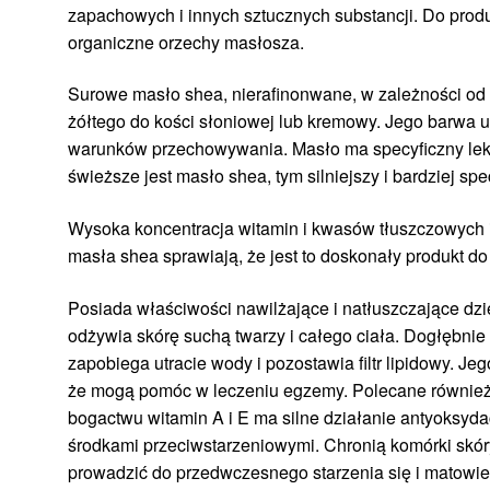
zapachowych i innych sztucznych substancji. Do produ
organiczne orzechy masłosza.
Surowe masło shea, nierafinonwane, w zależności od p
żółtego do kości słoniowej lub kremowy. Jego barwa u
warunków przechowywania. Masło ma specyficzny lek
świeższe jest masło shea, tym silniejszy i bardziej sp
Wysoka koncentracja witamin i kwasów tłuszczowych 
masła shea sprawiają, że jest to doskonały produkt do 
Posiada właściwości nawilżające i natłuszczające dzię
odżywia skórę suchą twarzy i całego ciała. Dogłębnie 
zapobiega utracie wody i pozostawia filtr lipidowy. Je
że mogą pomóc w leczeniu egzemy. Polecane również
bogactwu witamin A i E ma silne działanie antyoksyd
środkami przeciwstarzeniowymi. Chronią komórki skór
prowadzić do przedwczesnego starzenia się i matowie