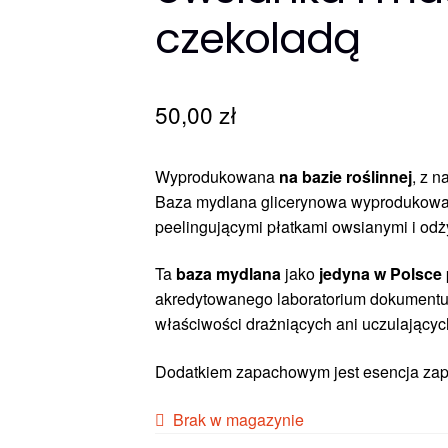
czekoladą
50,00
zł
Wyprodukowana
na bazie roślinnej
, z n
Baza mydlana glicerynowa wyprodukow
peelingującymi płatkami owsianymi i 
Ta
baza mydlana
jako
jedyna w Polsce
akredytowanego laboratorium dokumentują
właściwości drażniących ani uczulającyc
Dodatkiem zapachowym jest esencja z
Brak w magazynie