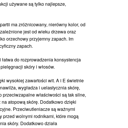
kcji używane są tylko najlepsze,
artii ma zróżnicowany, nierówny kolor, od
zależnione jest od wieku drzewa oraz
ko orzechowy przyjemny zapach. Im
ecyficzny zapach.
i łatwa do rozprowadzenia konsystencja
pielęgnacji skóry i włosów.
ki wysokiej zawartości wit. A i E świetnie
nawilża, wygładza i uelastycznia skórę,
go przeciwzapalne właściwości są tak silne,
 na atopową skórę. Dodatkowo dzięki
acyjne. Przeciwutleniacze są ważnymi
y przed wolnymi rodnikami, które mogą
nia skóry. Dodatkowo działa