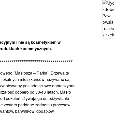
cyjnym i nie są kosmetykiem w
 produktach kosmetycznych.
xxxxxxxxxxxxxxxxxxxxxxxxxxxxxxxxxxxx
łowego (Masłosza – Parka). Drzewa te
ez lokalnych mieszkańców nazywane są
ch wydobywany posiadając swe dobroczynne
jrzałość dopiero po 30-40 latach. Masło
e od pokoleń używają go do odżywiania
 nie zostało poddane żadnemu procesowi
serwantów, barwników, dodatków