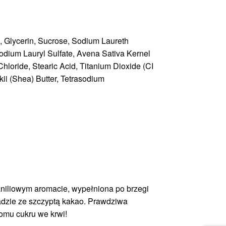
, Glycerin, Sucrose, Sodium Laureth
Sodium Lauryl Sulfate, Avena Sativa Kernel
Chloride, Stearic Acid, Titanium Dioxide (CI
ii (Shea) Butter, Tetrasodium
niliowym aromacie, wypełniona po brzegi
ladzie ze szczyptą kakao. Prawdziwa
iomu cukru we krwi!