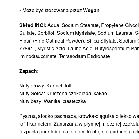
• Może być stosowana przez
Wegan
Skład INCI:
Aqua, Sodium Stearate, Propylene Glycol
Sulfate, Sorbitol, Sodium Myristate, Sodium Laurate, 
Flour, (Fine Oatmeal Powder), Silica Silylate, Sodium 
77891), Myristic Acid, Lauric Acid, Butyrospermum Park
Iminodisuccinate, Tetrasodium Etidronate
Zapach:
Nuty głowy: Karmel, toffi
Nuty Serca: Kruszona czekolada, kakao
Nuty bazy: Wanilia, ciasteczka
Pyszna, słodko pachnąca, krówka-ciągutka o lekko wa
tofi i karmelem. Zanurzana w płynnej mlecznej czeko
rozpusta podniebienia, ale ani trochę nie podnosi poz