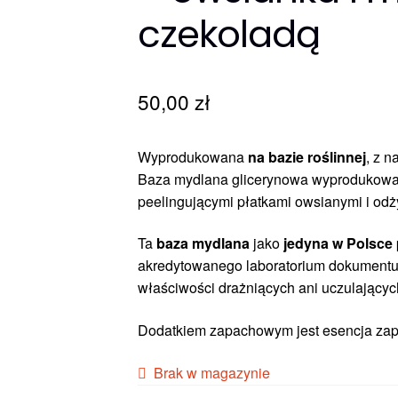
czekoladą
50,00
zł
Wyprodukowana
na bazie roślinnej
, z n
Baza mydlana glicerynowa wyprodukow
peelingującymi płatkami owsianymi i 
Ta
baza mydlana
jako
jedyna w Polsce
akredytowanego laboratorium dokumentują
właściwości drażniących ani uczulającyc
Dodatkiem zapachowym jest esencja z
Brak w magazynie