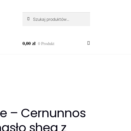
Szukaj:
Szukaj
0,00
zł
0 Produkt
e – Cernunnos
asło shea z