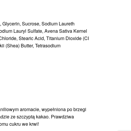
, Glycerin, Sucrose, Sodium Laureth
Sodium Lauryl Sulfate, Avena Sativa Kernel
Chloride, Stearic Acid, Titanium Dioxide (CI
ii (Shea) Butter, Tetrasodium
niliowym aromacie, wypełniona po brzegi
ladzie ze szczyptą kakao. Prawdziwa
iomu cukru we krwi!