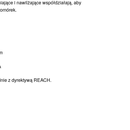
ające i nawilżające współdziałają, aby
komórek.
om
A
dnie z dyrektywą REACH.