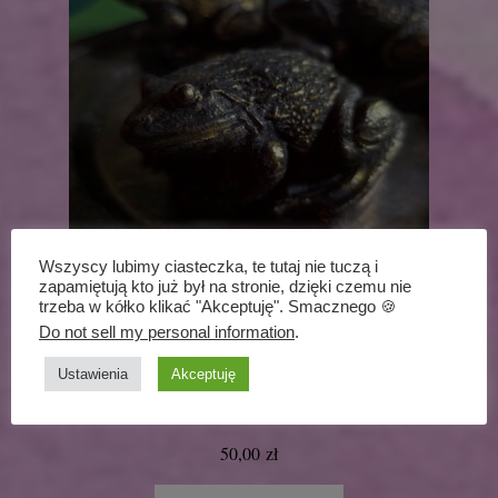
Wszyscy lubimy ciasteczka, te tutaj nie tuczą i
zapamiętują kto już był na stronie, dzięki czemu nie
trzeba w kółko klikać "Akceptuję". Smacznego 🍪
Do not sell my personal information
.
Ustawienia
Akceptuję
Mydło zdobione – Żabolada – glicerynowe –
czekolada i wanilia
50,00
zł