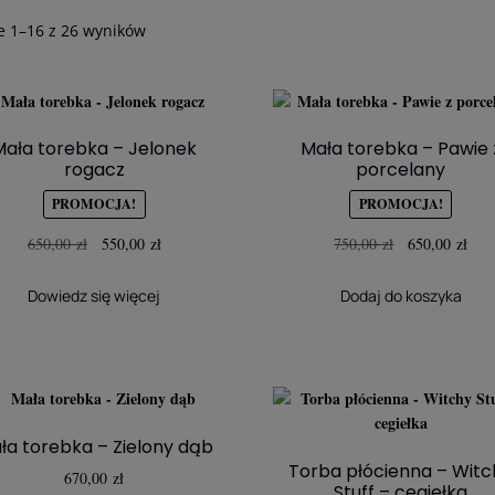
Posortowane
e 1–16 z 26 wyników
według
najnowszych
Mała torebka – Jelonek
Mała torebka – Pawie 
rogacz
porcelany
PROMOCJA!
PROMOCJA!
Pierwotna
Aktualna
Pierwotna
Aktu
650,00
zł
550,00
zł
750,00
zł
650,00
zł
cena
cena
cena
cena
wynosiła:
wynosi:
wynosiła:
wyno
Dowiedz się więcej
Dodaj do koszyka
650,00 zł.
550,00 zł.
750,00 zł.
650,
ła torebka – Zielony dąb
Torba płócienna – Witc
670,00
zł
Stuff – cegiełka