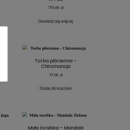
750,00
zł
Dowiedz się więcej
of
Torba płócienna –
Chiromancja
35,00
zł
Dodaj do koszyka
Mała torebka – Mandala