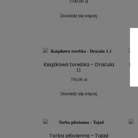
2700,00
zł
Dowiedz się więcej
Książkowa torebka – Dracula
Ksi
1.1
750,00
zł
Dowiedz się więcej
Torba płócienna – Tojad