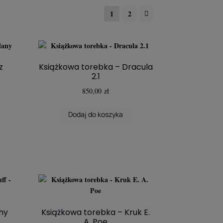
1
2
z
Książkowa torebka – Dracula
2.1
850,00
zł
alna
Dodaj do koszyka
si:
00 zł.
hy
Książkowa torebka – Kruk E.
A. Poe