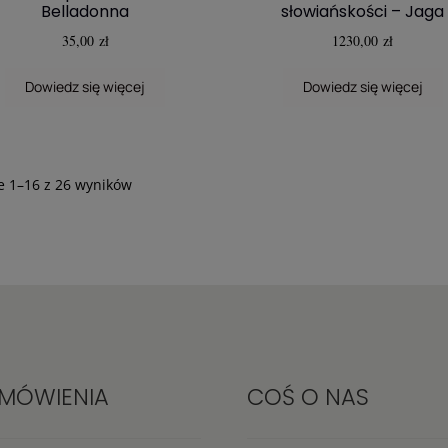
Belladonna
słowiańskości – Jaga
35,00
zł
1230,00
zł
Dowiedz się więcej
Dowiedz się więcej
Posortowane
e 1–16 z 26 wyników
według
najnowszych
MÓWIENIA
COŚ O NAS