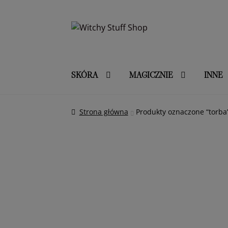
Przejdź
Przejdź
do
do
nawigacji
treści
SKÓRA
MAGICZNIE
INNE
Strona główna
Produkty oznaczone “torba