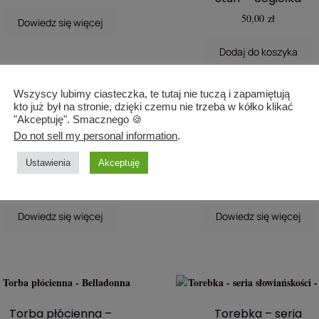
50,00
zł
Dowiedz się więcej
Dodaj do koszyka
Wszyscy lubimy ciasteczka, te tutaj nie tuczą i zapamiętują
kto już był na stronie, dzięki czemu nie trzeba w kółko klikać
"Akceptuję". Smacznego 🍪
Do not sell my personal information
.
ążkowa torebka – Dracula
Mała torebka – Doors 
1.0
Durin
Ustawienia
Akceptuję
750,00
zł
670,00
zł
Dowiedz się więcej
Dowiedz się więcej
Torba płócienna –
Torebka – seria