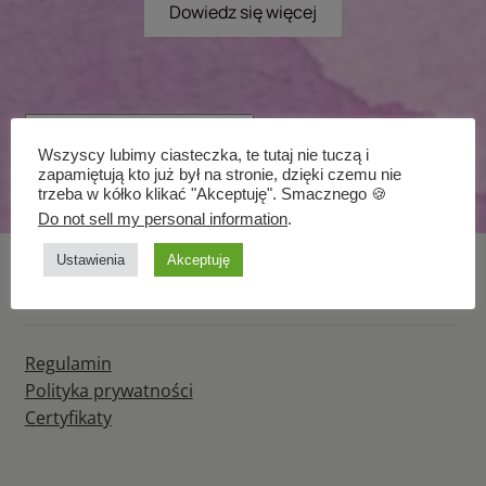
Dowiedz się więcej
Wszyscy lubimy ciasteczka, te tutaj nie tuczą i
Wyświetlanie jednego wyniku
zapamiętują kto już był na stronie, dzięki czemu nie
trzeba w kółko klikać "Akceptuję". Smacznego 🍪
Do not sell my personal information
.
Ustawienia
Akceptuję
INFORMACJE
Regulamin
Polityka prywatności
Certyfikaty