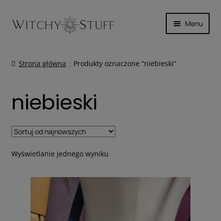
Przejdź
Przejdź
Menu
do
do
nawigacji
treści
SKÓRA
Strona główna
Produkty oznaczone “niebieski”
MAGICZNIE
niebieski
INNE
WYPRZEDAŻ
KOSZYK
Wyświetlanie jednego wyniku