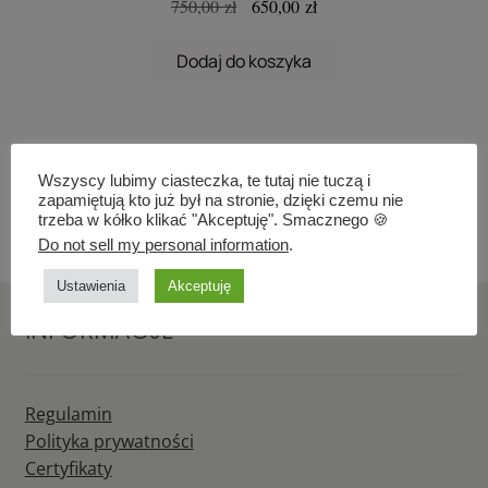
Pierwotna
Aktualna
750,00
zł
650,00
zł
cena
cena
wynosiła:
wynosi:
Dodaj do koszyka
750,00 zł.
650,00 zł.
Wszyscy lubimy ciasteczka, te tutaj nie tuczą i
zapamiętują kto już był na stronie, dzięki czemu nie
trzeba w kółko klikać "Akceptuję". Smacznego 🍪
Wyświetlanie jednego wyniku
Do not sell my personal information
.
Ustawienia
Akceptuję
INFORMACJE
Regulamin
Polityka prywatności
Certyfikaty