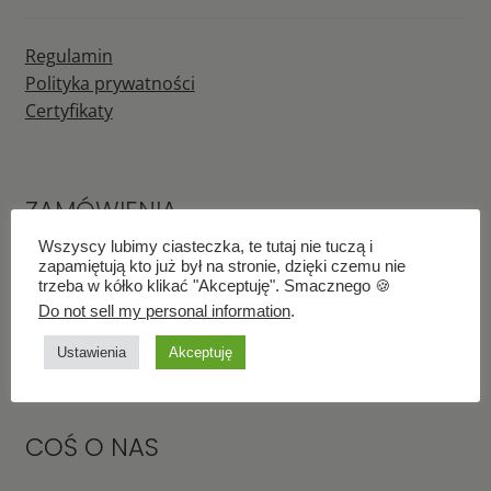
Regulamin
Polityka prywatności
Certyfikaty
ZAMÓWIENIA
Wszyscy lubimy ciasteczka, te tutaj nie tuczą i
zapamiętują kto już był na stronie, dzięki czemu nie
trzeba w kółko klikać "Akceptuję". Smacznego 🍪
Płatności
Do not sell my personal information
.
Wysyłka
Zwroty i Reklamacje
Ustawienia
Akceptuję
COŚ O NAS