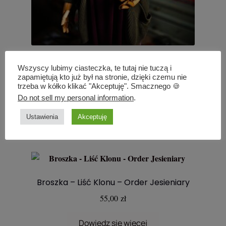
Pasek – liście klonu – akcent z przodu 1.
Wszyscy lubimy ciasteczka, te tutaj nie tuczą i
zapamiętują kto już był na stronie, dzięki czemu nie
390,00
zł
trzeba w kółko klikać "Akceptuję". Smacznego 🍪
Do not sell my personal information
.
Dowiedz się więcej
Ustawienia
Akceptuję
Broszka – Liść Klonu – Order Jesieniary
55,00
zł
Dowiedz się więcej