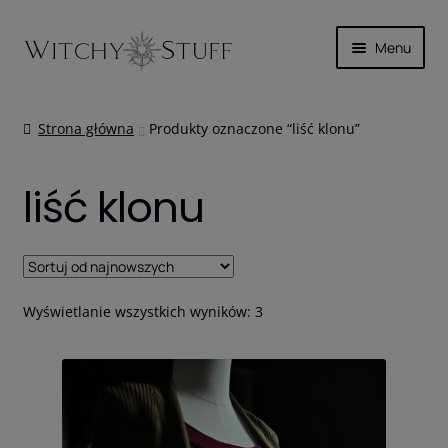
Przejdź
Przejdź
Menu
do
do
nawigacji
treści
Rozwiń
SKÓRA
menu
Strona główna
Produkty oznaczone “liść klonu”
potom
Rozwiń
MAGICZNIE
menu
liść klonu
potom
Rozwiń
INNE
menu
potom
WYPRZEDAŻ
Rozwiń
Posortowane
KOSZYK
Wyświetlanie wszystkich wyników: 3
menu
według
najnowszych
potom