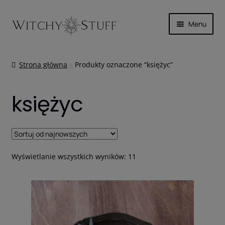
Przejdź
Przejdź
Menu
do
do
nawigacji
treści
SKÓRA
Strona główna
Produkty oznaczone “księżyc”
MAGICZNIE
księżyc
INNE
WYPRZEDAŻ
Posortowane
KOSZYK
Wyświetlanie wszystkich wyników: 11
według
najnowszych