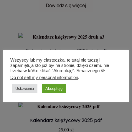
Dowiedz się więcej
Kalendarz księżycowy 2025 druk a3
100,00
zł
Wszyscy lubimy ciasteczka, te tutaj nie tuczą i
zapamiętują kto już był na stronie, dzięki czemu nie
trzeba w kółko klikać "Akceptuję". Smacznego 🍪
Dowiedz się więcej
Do not sell my personal information
.
Ustawienia
Akceptuję
Kalendarz księżycowy 2025 pdf
25,00
zł