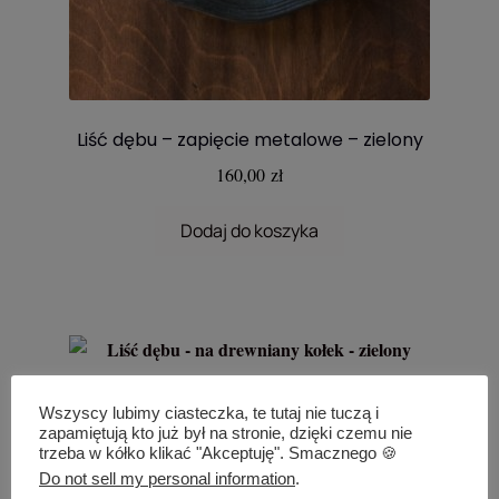
Liść dębu – zapięcie metalowe – zielony
160,00
zł
Dodaj do koszyka
Liść dębu – na drewniany kołek – zielony
Wszyscy lubimy ciasteczka, te tutaj nie tuczą i
zapamiętują kto już był na stronie, dzięki czemu nie
160,00
zł
trzeba w kółko klikać "Akceptuję". Smacznego 🍪
Do not sell my personal information
.
Dodaj do koszyka