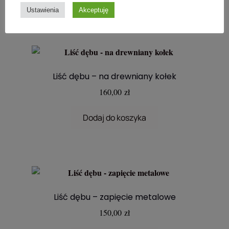
Ustawienia
Akceptuję
Liść dębu – na drewniany kołek
160,00
zł
Dodaj do koszyka
Liść dębu – zapięcie metalowe
150,00
zł