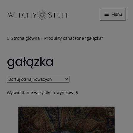
Przejdź
Przejdź
Menu
do
do
nawigacji
treści
SKÓRA
Strona główna
Produkty oznaczone “gałązka”
MAGICZNIE
gałązka
INNE
WYPRZEDAŻ
Posortowane
KOSZYK
Wyświetlanie wszystkich wyników: 5
według
najnowszych