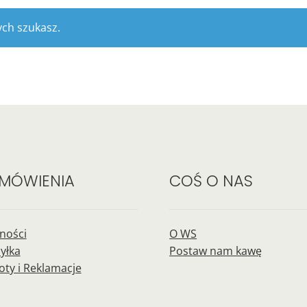
ych szukasz.
MÓWIENIA
COŚ O NAS
tności
O WS
yłka
Postaw nam kawę
oty i Reklamacje