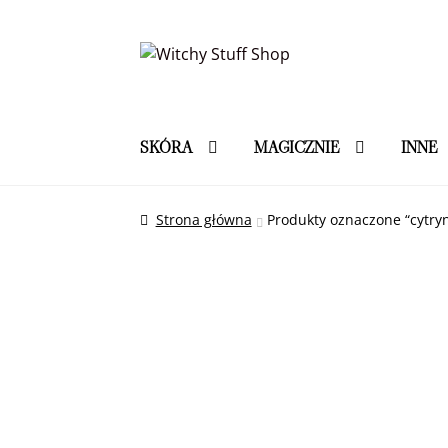
Przejdź
Przejdź
do
do
nawigacji
treści
SKÓRA
MAGICZNIE
INNE
Strona główna
Produkty oznaczone “cytry