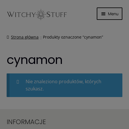
Przejdź
Przejdź
Menu
do
do
nawigacji
treści
SKÓRA
Strona główna
Produkty oznaczone “cynamon”
MAGICZNIE
cynamon
INNE
WYPRZEDAŻ
Nie znaleziono produktów, których
szukasz.
KOSZYK
INFORMACJE