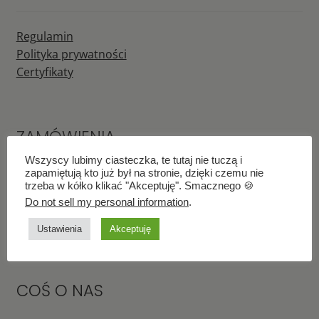
Regulamin
Polityka prywatności
Certyfikaty
ZAMÓWIENIA
Wszyscy lubimy ciasteczka, te tutaj nie tuczą i
zapamiętują kto już był na stronie, dzięki czemu nie
trzeba w kółko klikać "Akceptuję". Smacznego 🍪
Płatności
Do not sell my personal information
.
Wysyłka
Zwroty i Reklamacje
Ustawienia
Akceptuję
COŚ O NAS