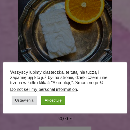
Wszyscy lubimy ciasteczka, te tutaj nie tuczą i
zapamiętują kto już był na stronie, dzięki czemu nie
trzeba w kółko klikać "Akceptuję". Smacznego 🍪
Do not sell my personal information
.
Ustawienia
Akceptuję
Mydło zdobione – Cernunnos – 3 Masła z
naturalnym olejkiem ze słodkiej pomarańczy
50,00
zł