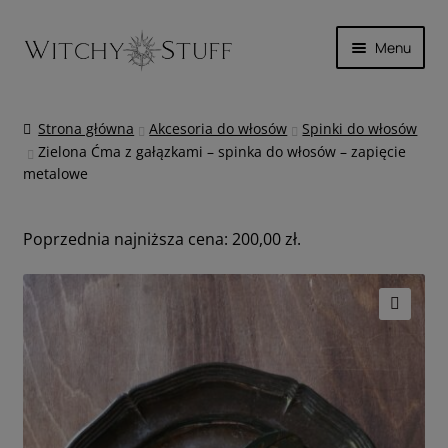
Przejdź
Przejdź
Menu
do
do
nawigacji
treści
SKÓRA
Strona główna
Akcesoria do włosów
Spinki do włosów
Zielona Ćma z gałązkami – spinka do włosów – zapięcie
MAGICZNIE
metalowe
INNE
Poprzednia najniższa cena:
200,00
zł
.
WYPRZEDAŻ
KOSZYK
🔍