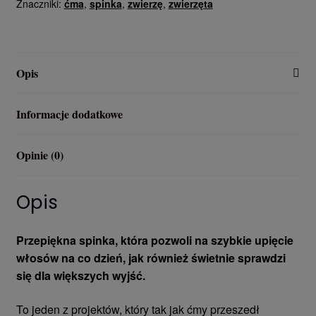
Znaczniki:
ćma
,
spinka
,
zwierzę
,
zwierzęta
-
spinka
do
włosów
Opis
-
zapięcie
metalowe
Informacje dodatkowe
Opinie (0)
Opis
Przepiękna spinka, która pozwoli na szybkie upięcie
włosów na co dzień, jak również świetnie sprawdzi
się dla większych wyjść.
To jeden z projektów, który tak jak ćmy przeszedł