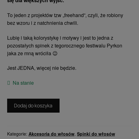
się dla większych wyjść.
To jeden z projektów tzw „freehand”, czyli, że robiony
bez wzoru i z natchnienia chwili.
Lubię i taką kolorystykę i motywy i jest to jedna z
pozostałych spinek z tegorocznego festiwalu Pyrkon
jaka ze mną wróciła 😉
Jest JEDNA, więcej nie będzie.
Na stanie
ilość
Dodaj do koszyka
Zielona
Ćma
z
gałązkami
Kategorie:
Akcesoria do włosów
,
Spinki do włosów