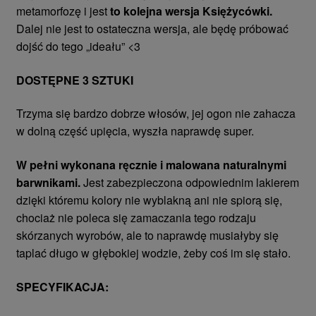
metamorfozę i jest
to kolejna wersja Księżycówki.
Dalej nie jest to ostateczna wersja, ale będę próbować
dojść do tego „ideału” <3
DOSTĘPNE 3 SZTUKI
Trzyma się bardzo dobrze włosów, jej ogon nie zahacza
w dolną część upięcia, wyszła naprawdę super.
W pełni wykonana ręcznie i malowana naturalnymi
barwnikami.
Jest zabezpieczona odpowiednim lakierem
dzięki któremu kolory nie wyblakną ani nie spiorą się,
chociaż nie poleca się zamaczania tego rodzaju
skórzanych wyrobów, ale to naprawdę musiałyby się
taplać długo w głębokiej wodzie, żeby coś im się stało.
SPECYFIKACJA: