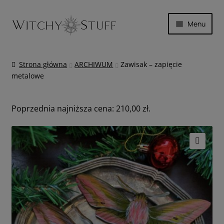
Przejdź
Przejdź
Menu
do
do
nawigacji
treści
SKÓRA
Strona główna
ARCHIWUM
Zawisak – zapięcie
metalowe
MAGICZNIE
INNE
Poprzednia najniższa cena:
210,00
zł
.
WYPRZEDAŻ
🔍
KOSZYK