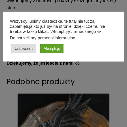
wykonujemy z dbałością o każdy szczegół, aby tak się
stało.
Zdarza się również, że pozyskujemy skórę z „drugiej
Wszyscy lubimy ciasteczka, te tutaj nie tuczą i
zapamiętują kto już był na stronie, dzięki czemu nie
ręki” i przerabiamy na nasze wyroby. Jest to także
trzeba w kółko klikać "Akceptuję". Smacznego 🍪
odpowiednio oznaczone, przy każdym z nich.
Do not sell my personal information
.
Kupując u nas wspieracie mini firmę z dwiema
Ustawienia
Akceptuję
osobami na załodze, a nie wielkie konglomeraty.
Dziękujemy, że jesteście z nami <3
Podobne produkty