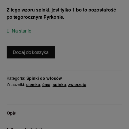
Z tego wzoru spinki, jest tylko 1 bo to pozostałość
po tegorocznym Pyrkonie.
Na stanie
ilość
Dodaj do koszyka
Niebieska
ciemka
-
wersja
Kategoria:
Spinki do włosów
Znaczniki:
ciemka
,
ćma
,
spinka
,
zwierzęta
freehand
-
zapięcie
metalowe
Opis
P.3