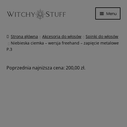
Przejdź
Przejdź
Menu
do
do
nawigacji
treści
SKÓRA
Strona główna
Akcesoria do włosów
Spinki do włosów
Niebieska ciemka – wersja freehand – zapięcie metalowe
MAGICZNIE
P.3
INNE
Poprzednia najniższa cena:
200,00
zł
.
WYPRZEDAŻ
KOSZYK