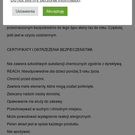
Do not sell my personal information
.
PIELĘGNACJA
Ustawienia
Akceptuję
Zaleca się kremowanie, nawilżającym balsamem, lub preparatem
przeznaczonym bezpośrednio do tego typu skóry raz do roku. Częściej,
jeśli jest w użyciu codziennym.
CERTYFIKATY I OSTRZEŻENIA BEZPIECZEŃSTWA
Nie zawiera szkodliwych substancji chemicznych zgodnie z dyrektywą
REACH. Nieodpowiednie dla dzieci poniżej 3 roku życia.
Chronić przed dziećmi.
Zawiera małe elementy, które mogą zostać połknięte.
Zalecany nadzór osoby dorosłej.
Opakowanie nie służy do zabawy.
Przechowywać w suchym i chłodnym miejscu.
Może powodować wystąpienie reakcji alergicznych.
Pełen skład jest w opisie każdego produktu.
Nie spożywać.