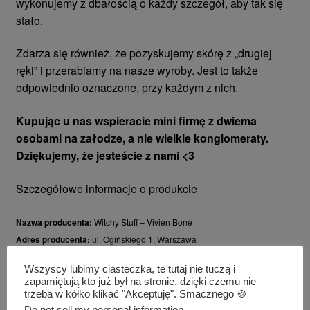
wykonujemy z dbałością o każdy szczegół, aby tak się
stało.
Zdarza się również, że pozyskujemy skórę z „drugiej
ręki” i przerabiamy na nasze wyroby. Jest to także
odpowiednio oznaczone, przy każdym z nich.
Kupując u nas wspieracie mini firmę z dwiema
osobami na załodze, a nie wielkie konglomeraty.
Dziękujemy, że jesteście z nami <3
Szczegółowe informacje o produkcie
Nazwa producenta:
Witchy Stuff – Vivien Bone
Adres producenta:
ul. Ogińskiego 1, Warszawa
Adres e-mail producenta:
witchystuffshop@gmail.com
Wszyscy lubimy ciasteczka, te tutaj nie tuczą i
zapamiętują kto już był na stronie, dzięki czemu nie
Instrukcja obsługi:
trzeba w kółko klikać "Akceptuję". Smacznego 🍪