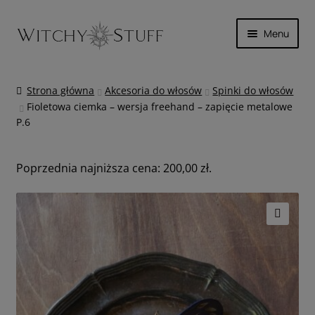
Przejdź
Przejdź
Menu
do
do
nawigacji
treści
SKÓRA
Strona główna
Akcesoria do włosów
Spinki do włosów
Fioletowa ciemka – wersja freehand – zapięcie metalowe
MAGICZNIE
P.6
INNE
Poprzednia najniższa cena:
200,00
zł
.
WYPRZEDAŻ
KOSZYK
🔍