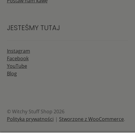
Postaw nam kawę
JESTEŚMY TUTAJ
Instagram
Facebook
YouTube
Blog
© Witchy Stuff Shop 2026
Polityka prywatności
Stworzone z WooCommerce
.