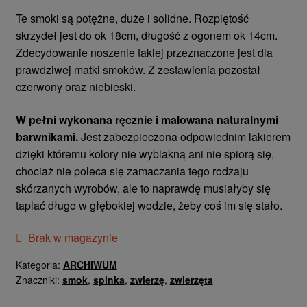
Te smoki są potężne, duże i solidne. Rozpiętość
skrzydeł jest do ok 18cm, długość z ogonem ok 14cm.
Zdecydowanie noszenie takiej przeznaczone jest dla
prawdziwej matki smoków. Z zestawienia pozostał
czerwony oraz niebieski.
W pełni wykonana ręcznie i malowana naturalnymi
barwnikami.
Jest zabezpieczona odpowiednim lakierem
dzięki któremu kolory nie wyblakną ani nie spiorą się,
chociaż nie poleca się zamaczania tego rodzaju
skórzanych wyrobów, ale to naprawdę musiałyby się
taplać długo w głębokiej wodzie, żeby coś im się stało.
Brak w magazynie
Kategoria:
ARCHIWUM
Znaczniki:
smok
,
spinka
,
zwierzę
,
zwierzęta