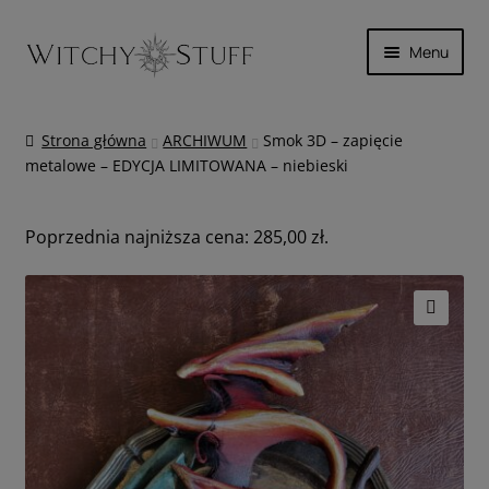
Przejdź
Przejdź
Menu
do
do
nawigacji
treści
SKÓRA
Strona główna
ARCHIWUM
Smok 3D – zapięcie
metalowe – EDYCJA LIMITOWANA – niebieski
MAGICZNIE
INNE
Poprzednia najniższa cena:
285,00
zł
.
WYPRZEDAŻ
🔍
KOSZYK