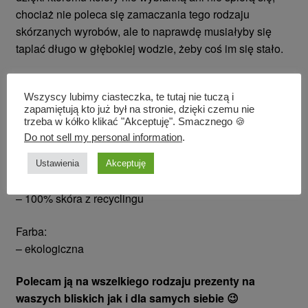
chociaż nie poleca się zamaczania tego rodzaju
skórzanych wyrobów, ale to naprawdę musiałyby się
taplać długo w głębokiej wodzie, żeby coś im się stało.
SPECYFIKACJA:
Wszyscy lubimy ciasteczka, te tutaj nie tuczą i
zapamiętują kto już był na stronie, dzięki czemu nie
Wymiary:
trzeba w kółko klikać "Akceptuję". Smacznego 🍪
– szerokość: 18cm
Do not sell my personal information
.
– długość pełna: 14cm
Ustawienia
Akceptuję
Materiał:
– 100% skóra z recyclingu
Farba:
– ekologiczna
Polecam ją na wszelkiego rodzaju prezenty na
waszych bliskich jak i dla samych siebie 😉