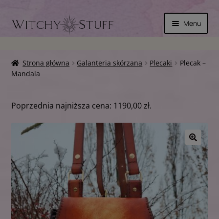
Przejdź
Przejdź
Menu
do
do
nawigacji
treści
Rozwiń
SKÓRA
menu
Strona główna
Galanteria skórzana
Plecaki
Plecak –
potom
Rozwiń
Mandala
MAGICZNIE
menu
potom
Rozwiń
INNE
Poprzednia najniższa cena:
1190,00
zł
.
menu
potom
WYPRZEDAŻ
Rozwiń
🔍
KOSZYK
menu
potom