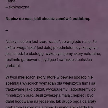
Farba:
– ekologiczna
Napisz do nas, jeśli chcesz zamówić podobną.
–
Naszym celem jest „zero waste”, ze względu na to, że
skóra „wegańska” jest dalej przedmiotem dyskusyjnym
jeśli chodzi o ekologię, wykorzystujemy skóry naturalne,
roślinnie garbowane, bydlęce i świńskie z polskich
garbarni.
W tych miejscach skóry, które w pewien sposób nie
spełniają wysokich wymagań dla większych firm i są
traktowane jako odrzut, wykupujemy i adoptujemy do
mniejszych prac. Jeśli zwierzęta mają cierpieć i być
dalej hodowane na jedzenie, tak długo będą działały
garbarnie i skoro mają ginąć to warto aby każda ich