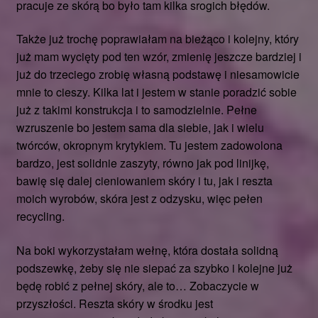
pracuje ze skórą bo było tam kilka srogich błędów.
Także już trochę poprawiałam na bieżąco i kolejny, który
już mam wycięty pod ten wzór, zmienię jeszcze bardziej i
już do trzeciego zrobię własną podstawę i niesamowicie
mnie to cieszy. Kilka lat i jestem w stanie poradzić sobie
już z takimi konstrukcja i to samodzielnie. Pełne
wzruszenie bo jestem sama dla siebie, jak i wielu
twórców, okropnym krytykiem. Tu jestem zadowolona
bardzo, jest solidnie zaszyty, równo jak pod linijkę,
bawię się dalej cieniowaniem skóry i tu, jak i reszta
moich wyrobów, skóra jest z odzysku, więc pełen
recycling.
Na boki wykorzystałam wełnę, która dostała solidną
podszewkę, żeby się nie siepać za szybko i kolejne już
będę robić z pełnej skóry, ale to… Zobaczycie w
przyszłości. Reszta skóry w środku jest