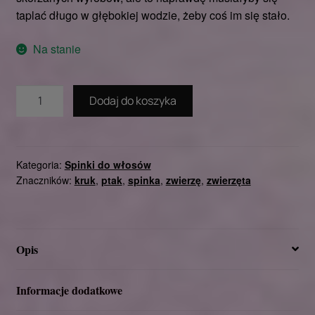
taplać długo w głębokiej wodzie, żeby coś im się stało.
Na stanie
ilość
Dodaj do koszyka
Kruk
-
zapięcie
metalowe
Kategoria:
Spinki do włosów
Znaczników:
kruk
,
ptak
,
spinka
,
zwierzę
,
zwierzęta
-
2.0
Opis
Informacje dodatkowe