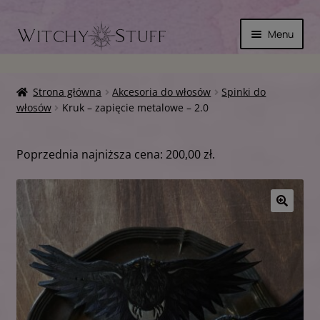
Przejdź
Przejdź
Menu
do
do
nawigacji
treści
Rozwiń
SKÓRA
menu
Strona główna
Akcesoria do włosów
Spinki do
potom
Rozwiń
włosów
Kruk – zapięcie metalowe – 2.0
MAGICZNIE
menu
potom
Rozwiń
INNE
Poprzednia najniższa cena:
200,00
zł
.
menu
potom
WYPRZEDAŻ
Rozwiń
🔍
KOSZYK
menu
potom