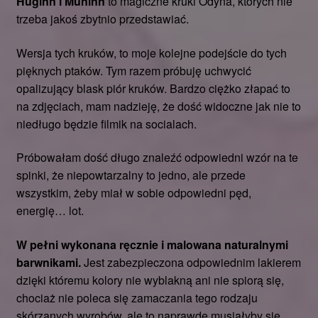
Huginn i Muninn
to magiczne kruki Odyna, których nie
trzeba jakoś zbytnio przedstawiać.
Wersja tych kruków, to moje kolejne podejście do tych
pięknych ptaków. Tym razem próbuję uchwycić
opalizujący blask piór kruków. Bardzo ciężko złapać to
na zdjęciach, mam nadzieję, że dość widoczne jak nie to
niedługo będzie filmik na socialach.
Próbowałam dość długo znaleźć odpowiedni wzór na te
spinki, że niepowtarzalny to jedno, ale przede
wszystkim, żeby miał w sobie odpowiedni pęd,
energię… lot.
W pełni wykonana ręcznie i malowana naturalnymi
barwnikami.
Jest zabezpieczona odpowiednim lakierem
dzięki któremu kolory nie wyblakną ani nie spiorą się,
chociaż nie poleca się zamaczania tego rodzaju
skórzanych wyrobów, ale to naprawdę musiałyby się