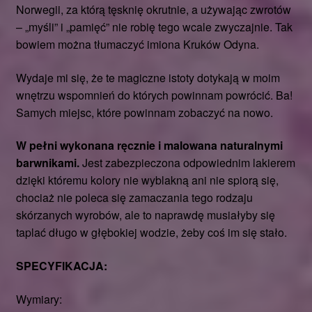
Norwegii, za którą tęsknię okrutnie, a używając zwrotów
– „myśli” i „pamięć” nie robię tego wcale zwyczajnie. Tak
bowiem można tłumaczyć imiona Kruków Odyna.
Wydaje mi się, że te magiczne istoty dotykają w moim
wnętrzu wspomnień do których powinnam powrócić. Ba!
Samych miejsc, które powinnam zobaczyć na nowo.
W pełni wykonana ręcznie i malowana naturalnymi
barwnikami.
Jest zabezpieczona odpowiednim lakierem
dzięki któremu kolory nie wyblakną ani nie spiorą się,
chociaż nie poleca się zamaczania tego rodzaju
skórzanych wyrobów, ale to naprawdę musiałyby się
taplać długo w głębokiej wodzie, żeby coś im się stało.
SPECYFIKACJA:
Wymiary: