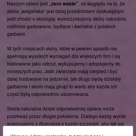
Naszym celem jest
„zero waste”
, ze względu na to, że
skóra „wegańska” jest dalej przedmiotem dyskusyjnym
jeśli chodzi o ekologię, wykorzystujemy skóry naturalne,
roślinnie garbowane, bydlęce i świńskie z polskich
garbarni.
W tych miejscach skóry, które w pewien sposób nie
spełniają wysokich wymagań dla większych firm i są
traktowane jako odrzut, wykupujemy i adoptujemy do
mniejszych prac. Jeśli zwierzęta mają cierpieć i być
dalej hodowane na jedzenie, tak długo będą działały
garbarnie i skoro mają ginąć to warto aby każda ich
część byłą odpowiednio uszanowana.
Skóra naturalna dzięki odpowiedniej opiece może
przetrwać przez długie pokolenia. Dlatego każdy wyrób
wykonujemy z dbałością o każdy szczegół, aby tak się
stało.