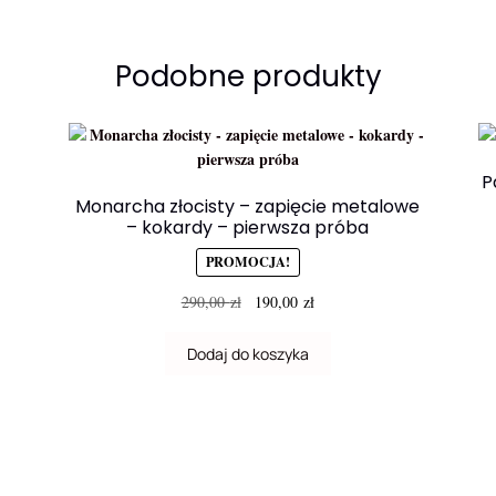
Podobne produkty
P
Monarcha złocisty – zapięcie metalowe
– kokardy – pierwsza próba
PROMOCJA!
Pierwotna
Aktualna
290,00
zł
190,00
zł
cena
cena
wynosiła:
wynosi:
Dodaj do koszyka
290,00 zł.
190,00 zł.