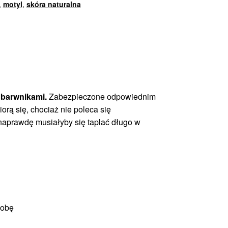
,
motyl
,
skóra naturalna
 barwnikami.
Zabezpieczone odpowiednim
iorą się, chociaż nie poleca się
naprawdę musiałyby się taplać długo w
sobę