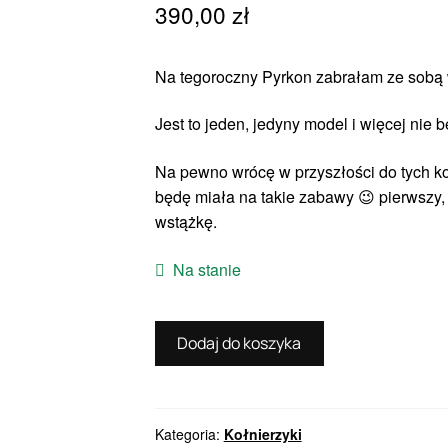
390,00
zł
Na tegoroczny Pyrkon zabrałam ze sobą w
Jest to jeden, jedyny model i więcej nie 
Na pewno wrócę w przyszłości do tych kol
będę miała na takie zabawy 😉 pierwszy, r
wstążkę.
Na stanie
ilość
Dodaj do koszyka
Kołnierzyk
-
Galaxy
-
Kategoria:
Kołnierzyki