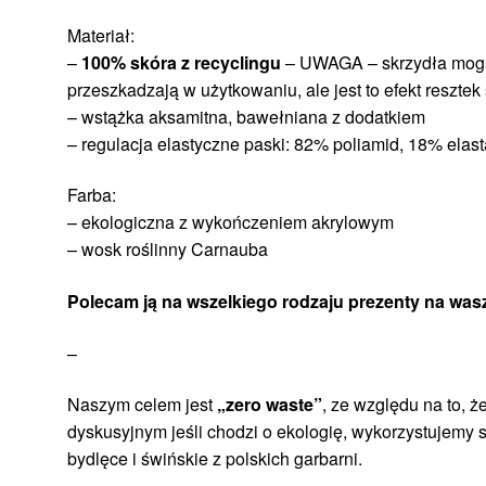
Materiał:
–
100% skóra z recyclingu
– UWAGA – skrzydła mogą m
przeszkadzają w użytkowaniu, ale jest to efekt resztek 
– wstążka aksamitna, bawełniana z dodatkiem
– regulacja elastyczne paski: 82% poliamid, 18% elas
Farba:
– ekologiczna z wykończeniem akrylowym
– wosk roślinny Carnauba
Polecam ją na wszelkiego rodzaju prezenty na waszy
–
Naszym celem jest
„zero waste”
, ze względu na to, 
dyskusyjnym jeśli chodzi o ekologię, wykorzystujemy s
bydlęce i świńskie z polskich garbarni.