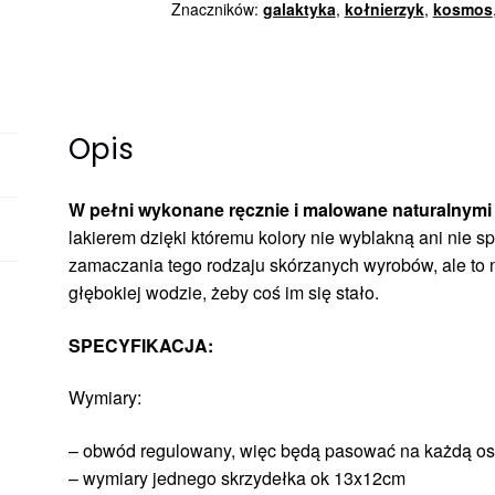
Znaczników:
galaktyka
,
kołnierzyk
,
kosmos
jasny
Opis
W pełni wykonane ręcznie i malowane naturalnymi
lakierem dzięki któremu kolory nie wyblakną ani nie sp
zamaczania tego rodzaju skórzanych wyrobów, ale to 
głębokiej wodzie, żeby coś im się stało.
SPECYFIKACJA:
Wymiary:
– obwód regulowany, więc będą pasować na każdą o
– wymiary jednego skrzydełka ok 13x12cm