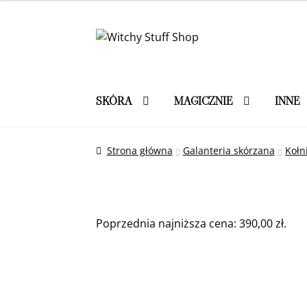
Przejdź
Przejdź
do
do
nawigacji
treści
SKÓRA
MAGICZNIE
INNE
Strona główna
Galanteria skórzana
Kołn
Poprzednia najniższa cena:
390,00
zł
.