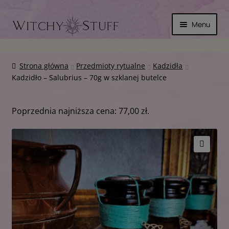
Przejdź
Przejdź
Menu
do
do
nawigacji
treści
SKÓRA
Strona główna
Przedmioty rytualne
Kadzidła
Kadzidło – Salubrius – 70g w szklanej butelce
MAGICZNIE
INNE
Poprzednia najniższa cena:
77,00
zł
.
WYPRZEDAŻ
🔍
KOSZYK