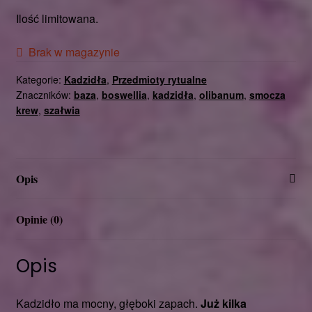
Ilość limitowana.
Brak w magazynie
Kategorie:
Kadzidła
,
Przedmioty rytualne
Znaczników:
baza
,
boswellia
,
kadzidła
,
olibanum
,
smocza
krew
,
szałwia
Opis
Opinie (0)
Opis
Kadzidło ma mocny, głęboki zapach.
Już kilka