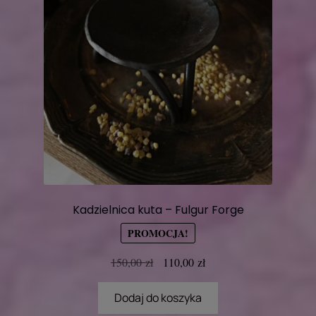
Kadzielnica kuta – Fulgur Forge
PROMOCJA!
Pierwotna
Aktualna
150,00
zł
110,00
zł
cena
cena
wynosiła:
wynosi:
Dodaj do koszyka
150,00 zł.
110,00 zł.