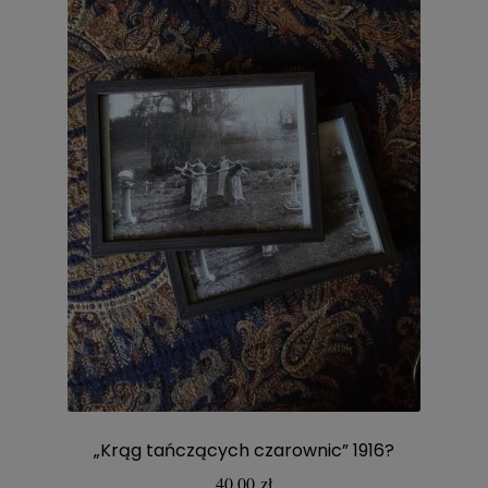
„Krąg tańczących czarownic” 1916?
40,00
zł