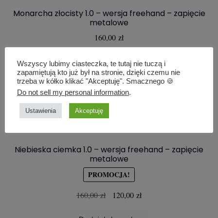
Monarcha złocisty 1.0 – wersja freehand – zapięcie
metalowe
160,00
zł
Dowiedz się więcej
Wszyscy lubimy ciasteczka, te tutaj nie tuczą i
zapamiętują kto już był na stronie, dzięki czemu nie
trzeba w kółko klikać "Akceptuję". Smacznego 🍪
Do not sell my personal information
.
Ustawienia
Akceptuję
Niebieska ciemka 1.0 – wersja freehand – zapięcie
metalowe
PROMOCJA!
Pierwotna
Aktualna
160,00
zł
120,00
zł
cena
cena