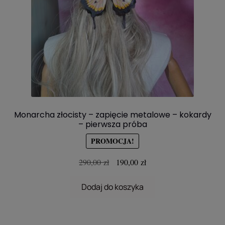
Monarcha złocisty – zapięcie metalowe – kokardy
– pierwsza próba
PROMOCJA!
Pierwotna
Aktualna
290,00
zł
190,00
zł
cena
cena
wynosiła:
wynosi:
Dodaj do koszyka
290,00 zł.
190,00 zł.