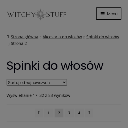
Przejdź
Przejdź
Menu
do
do
nawigacji
treści
Rozwiń
SKÓRA
menu
Strona główna
Akcesoria do włosów
Spinki do włosów
potom
Strona 2
TOREBKI I TORBY
PLECAKI
Spinki do włosów
SPINKI DO WŁOSÓW
PORTFELE
Posortowane
Wyświetlanie 17–32 z 53 wyników
według
PASKI I GORSETY
najnowszych
1
2
3
4
KOŁNIERZYKI I MUCHY